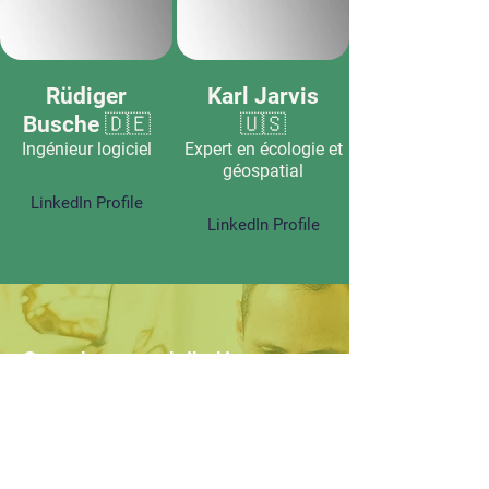
Rüdiger
Karl Jarvis
Busche 🇩🇪
🇺🇸
Ingénieur logiciel
Expert en écologie et
géospatial
LinkedIn Profile
LinkedIn Profile
Ouvert aux contributions
S'impliquer dans un
projet humanitaire
Que vous soyez technophile, que vous