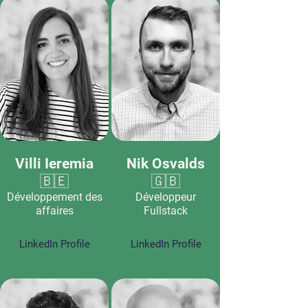
Villi Ieremia
Nik Osvalds
🇧🇪
🇬🇧
Développement des
Développeur
affaires
Fullstack
LinkedIn Profile
LinkedIn Profile