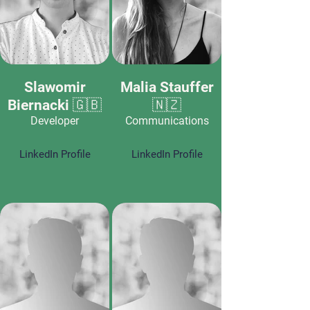
Slawomir
Malia Stauffer
Biernacki 🇬🇧
🇳🇿
Developer
Communications
LinkedIn Profile
LinkedIn Profile