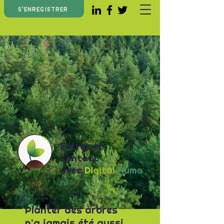
S'ENREGISTRER
Entrez en
contact
avec
Di
gital
Hum
a
ni
Planter des arbres
n'a jamais été aussi