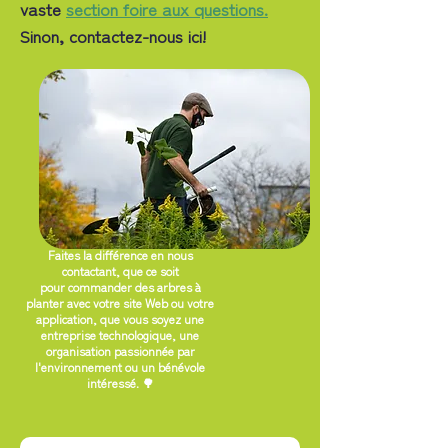
vaste
section foire aux questions.
Sinon, contactez-nous ici!
Faites la différence en nous
contactant, que ce soit
pour commander des arbres à
planter avec votre site Web ou votre
application, que vous soyez une
entreprise technologique, une
organisation passionnée par
l'environnement ou un bénévole
intéressé. 🌳